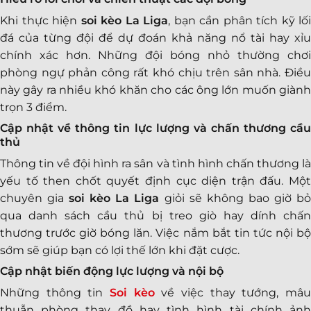
Khi thực hiện
soi kèo La Liga
, bạn cần phân tích kỹ lối
đá của từng đội để dự đoán khả năng nổ tài hay xỉu
chính xác hơn. Những đội bóng nhỏ thường chơi
phòng ngự phản công rất khó chịu trên sân nhà. Điều
này gây ra nhiều khó khăn cho các ông lớn muốn giành
trọn 3 điểm.
Cập nhật về thông tin lực lượng và chấn thương cầu
thủ
Thông tin về đội hình ra sân và tình hình chấn thương là
yếu tố then chốt quyết định cục diện trận đấu. Một
chuyên gia
soi kèo La Liga
giỏi sẽ không bao giờ b
qua danh sách cầu thủ bị treo giò hay dính chấn
thương trước giờ bóng lăn. Việc nắm bắt tin tức nội bộ
sớm sẽ giúp bạn có lợi thế lớn khi đặt cược.
Cập nhật biến động lực lượng và nội bộ
Những thông tin
Soi kèo
về việc thay tướng, mâ
thuẫn phòng thay đồ hay tình hình tài chính ảnh