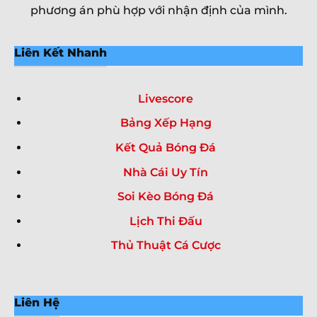
phương án phù hợp với nhận định của mình.
Liên Kết Nhanh
Livescore
Bảng Xếp Hạng
Kết Quả Bóng Đá
Nhà Cái Uy Tín
Soi Kèo Bóng Đá
Lịch Thi Đấu
Thủ Thuật Cá Cược
Liên Hệ