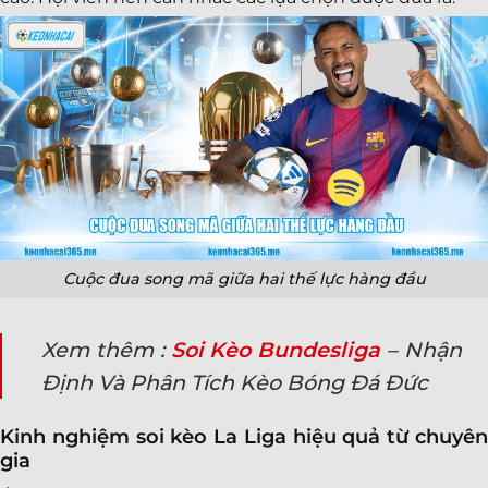
Cuộc đua song mã giữa hai thế lực hàng đầu
Xem thêm :
Soi Kèo Bundesliga
– Nhận
Định Và Phân Tích Kèo Bóng Đá Đức
Kinh nghiệm soi kèo La Liga hiệu quả từ chuyên
gia