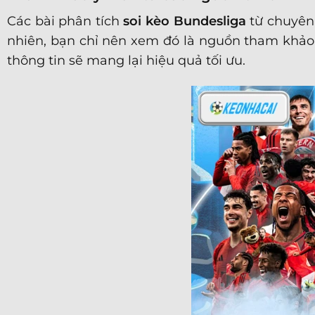
Các bài phân tích
soi kèo Bundesliga
từ chuyên 
nhiên, bạn chỉ nên xem đó là nguồn tham khảo v
thông tin sẽ mang lại hiệu quả tối ưu.