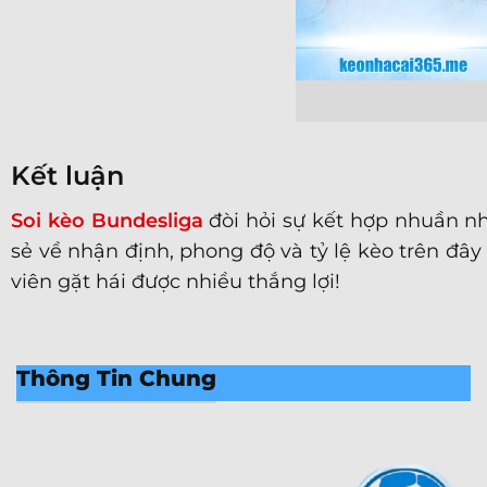
Kết luận
Soi kèo Bundesliga
đòi hỏi sự kết hợp nhuần nh
sẻ về nhận định, phong độ và tỷ lệ kèo trên đâ
viên gặt hái được nhiều thắng lợi!
Thông Tin Chung