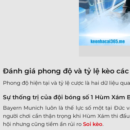
Đánh giá phong độ và tỷ lệ kèo cá
Phong độ hiện tại và tỷ lệ cược là hai dữ liệu q
Sự thống trị của đội bóng số 1 Hùm Xám
Bayern Munich luôn là thế lực số một tại Đức v
người chơi cần thận trọng khi Hùm Xám thi đấ
hội nhưng cũng tiềm ẩn rủi ro
Soi kèo
.