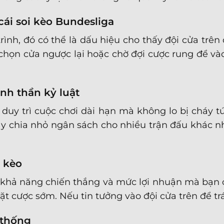
cái soi kèo Bundesliga
rình, đó có thể là dấu hiệu cho thấy đội cửa trê
họn cửa ngược lại hoặc chờ đợi cược rung để vào 
nh thần kỷ luật
 duy trì cuộc chơi dài hạn mà không lo bị cháy 
 chia nhỏ ngân sách cho nhiều trận đấu khác nha
t kèo
n khả năng chiến thắng và mức lợi nhuận mà bạn c
ặt cược sớm. Nếu tin tưởng vào đội cửa trên để trá
 thống