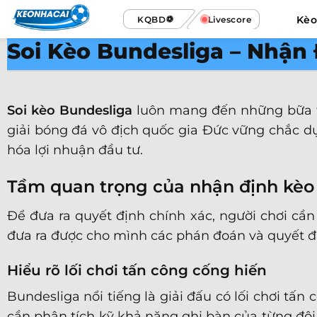
Bỏ
Kèo
KQBD
Livescore
qua
Soi Kèo Bundesliga – Nhận
nội
dung
Soi kèo Bundesliga
luôn mang đến những bữa tiệ
giải bóng đá vô địch quốc gia Đức vững chắc d
hóa lợi nhuận đầu tư.
Tầm quan trọng của nhận định kèo
Để đưa ra quyết định chính xác, người chơi cần
đưa ra được cho mình các phán đoán và quyết đị
Hiểu rõ lối chơi tấn công cống hiến
Bundesliga nổi tiếng là giải đấu có lối chơi tấn 
cần phân tích kỹ khả năng ghi bàn của từng đội 