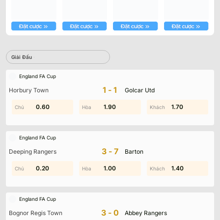
Giải Đấu
Giải Đấu
Sbobet
England FA Cup
Không có dữ liệu vui lòng chọn bộ lọc khác
1-1
Horbury Town
Golcar Utd
0.90
0.60
0.60
1.90
0.40
1.70
England FA Cup
3-7
Deeping Rangers
Barton
0.20
1.80
1.00
1.70
1.00
1.40
England FA Cup
3-0
Bognor Regis Town
Abbey Rangers