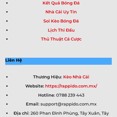
Kết Quả Bóng Đá
Nhà Cái Uy Tín
Soi Kèo Bóng Đá
Lịch Thi Đấu
Thủ Thuật Cá Cược
Liên Hệ
Thương Hiệu
:
Kèo Nhà Cái
Website:
https://rappido.com.mx/
Hotline
: 0788 239 443
Email
:
support@rappido.com.mx
Địa chỉ
: 260 Phan Đình Phùng, Tây Xuân, Tây