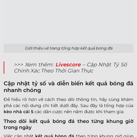
Giới thiệu về trang tổng hợp kết quả bóng đá
>>> Xem thêm:
Livescore
– Cập Nhật Tỷ Số
Chính Xác Theo Thời Gian Thực
Cập nhật tỷ số và diễn biến kết quả bóng đá
nhanh chóng
Để hiểu rõ hơn về cách theo dõi thông tin, hãy cùng khám
phá các nội dung chi tiết dưới đây. Sau đây là tổng hợp của
kèo nhà cái 5
các dân cược nên nắm được khi tham gia:
Theo dõi kết quả bóng đá theo từng khung giờ
trong ngày
Việc cập nhật
kết quả bóng đá
theo từng khung giờ giúp