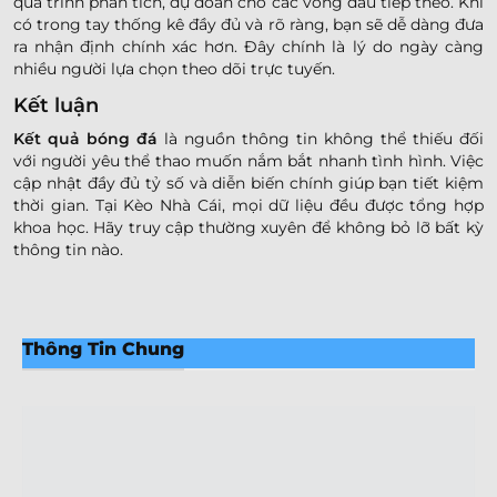
quá trình phân tích, dự đoán cho các vòng đấu tiếp theo. Khi
có trong tay thống kê đầy đủ và rõ ràng, bạn sẽ dễ dàng đưa
ra nhận định chính xác hơn. Đây chính là lý do ngày càng
nhiều người lựa chọn theo dõi trực tuyến.
Kết luận
Kết quả bóng đá
là nguồn thông tin không thể thiếu đối
với người yêu thể thao muốn nắm bắt nhanh tình hình. Việc
cập nhật đầy đủ tỷ số và diễn biến chính giúp bạn tiết kiệm
thời gian. Tại Kèo Nhà Cái, mọi dữ liệu đều được tổng hợp
khoa học. Hãy truy cập thường xuyên để không bỏ lỡ bất kỳ
thông tin nào.
Thông Tin Chung