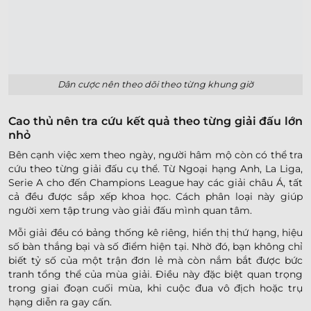
Dân cược nên theo dõi theo từng khung giờ
Cao thủ nên tra cứu kết quả theo từng giải đấu lớn
nhỏ
Bên cạnh việc xem theo ngày, người hâm mộ còn có thể tra
cứu theo từng giải đấu cụ thể. Từ Ngoại hạng Anh, La Liga,
Serie A cho đến Champions League hay các giải châu Á, tất
cả đều được sắp xếp khoa học. Cách phân loại này giúp
người xem tập trung vào giải đấu mình quan tâm.
Mỗi giải đều có bảng thống kê riêng, hiển thị thứ hạng, hiệu
số bàn thắng bại và số điểm hiện tại. Nhờ đó, bạn không chỉ
biết tỷ số của một trận đơn lẻ mà còn nắm bắt được bức
tranh tổng thể của mùa giải. Điều này đặc biệt quan trọng
trong giai đoạn cuối mùa, khi cuộc đua vô địch hoặc trụ
hạng diễn ra gay cấn.