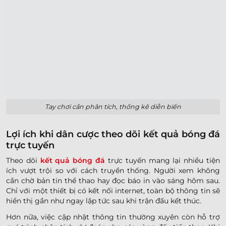
Tay chơi cần phân tích, thống kê diễn biến
Lợi ích khi dân cược theo dõi kết quả bóng đá
trực tuyến
Theo dõi
kết quả bóng đá
trực tuyến mang lại nhiều tiện
ích vượt trội so với cách truyền thống. Người xem không
cần chờ bản tin thể thao hay đọc báo in vào sáng hôm sau.
Chỉ với một thiết bị có kết nối internet, toàn bộ thông tin sẽ
hiển thị gần như ngay lập tức sau khi trận đấu kết thúc.
Hơn nữa, việc cập nhật thông tin thường xuyên còn hỗ trợ