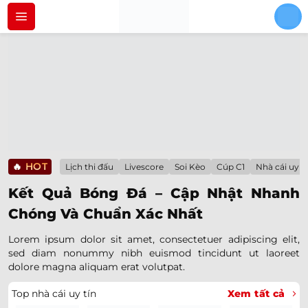
Bỏ
qua
nội
dung
🔥
HOT
Lịch thi đấu
Livescore
Soi Kèo
Cúp C1
Nhà cái uy t
Kết Quả Bóng Đá – Cập Nhật Nhanh
Chóng Và Chuẩn Xác Nhất
Lorem ipsum dolor sit amet, consectetuer adipiscing elit,
sed diam nonummy nibh euismod tincidunt ut laoreet
dolore magna aliquam erat volutpat.
Top nhà cái uy tín
Xem tất cả