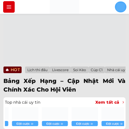
Bỏ
qua
nội
dung
🔥
HOT
Lịch thi đấu
Livescore
Soi Kèo
Cúp C1
Nhà cái uy t
Bảng Xếp Hạng – Cập Nhật Mới Và
Chính Xác Cho Hội Viên
Top nhà cái uy tín
Xem tất cả