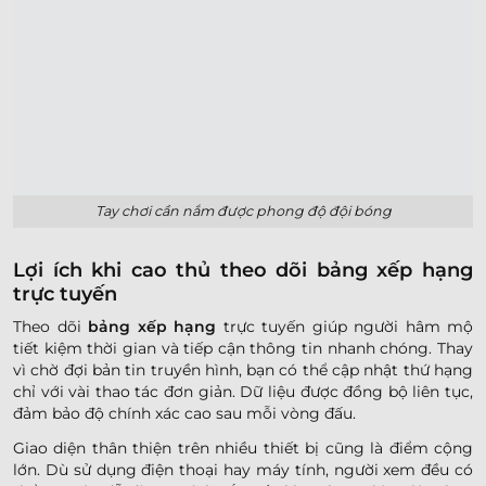
Tay chơi cần nắm được phong độ đội bóng
Lợi ích khi cao thủ theo dõi bảng xếp hạng
trực tuyến
Theo dõi
bảng xếp hạng
trực tuyến giúp người hâm mộ
tiết kiệm thời gian và tiếp cận thông tin nhanh chóng. Thay
vì chờ đợi bản tin truyền hình, bạn có thể cập nhật thứ hạng
chỉ với vài thao tác đơn giản. Dữ liệu được đồng bộ liên tục,
đảm bảo độ chính xác cao sau mỗi vòng đấu.
Giao diện thân thiện trên nhiều thiết bị cũng là điểm cộng
lớn. Dù sử dụng điện thoại hay máy tính, người xem đều có