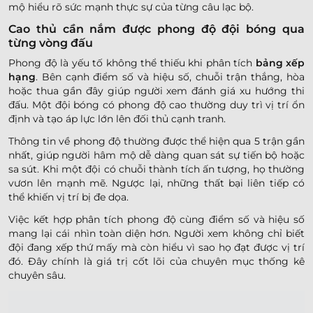
mộ hiểu rõ sức mạnh thực sự của từng câu lạc bộ.
Cao thủ cần nắm được phong độ đội bóng qua
từng vòng đấu
Phong độ là yếu tố không thể thiếu khi phân tích
bảng xếp
hạng
. Bên cạnh điểm số và hiệu số, chuỗi trận thắng, hòa
hoặc thua gần đây giúp người xem đánh giá xu hướng thi
đấu. Một đội bóng có phong độ cao thường duy trì vị trí ổn
định và tạo áp lực lớn lên đối thủ cạnh tranh.
Thông tin về phong độ thường được thể hiện qua 5 trận gần
nhất, giúp người hâm mộ dễ dàng quan sát sự tiến bộ hoặc
sa sút. Khi một đội có chuỗi thành tích ấn tượng, họ thường
vươn lên mạnh mẽ. Ngược lại, những thất bại liên tiếp có
thể khiến vị trí bị đe dọa.
Việc kết hợp phân tích phong độ cùng điểm số và hiệu số
mang lại cái nhìn toàn diện hơn. Người xem không chỉ biết
đội đang xếp thứ mấy mà còn hiểu vì sao họ đạt được vị trí
đó. Đây chính là giá trị cốt lõi của chuyên mục thống kê
chuyên sâu.