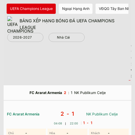
UEFA Champions League
Ngoại Hạng Anh
VĐQG Tây Ban Nha
BẢNG XẾP HẠNG BÓNG ĐÁ UEFA CHAMPIONS
LEAGUE
2026-2027
Nhà Cái
Vò
1
Vò
2
V
3
FC Ararat Armenia
2
:
1
NK Publikum Celje
2 -
1
FC Ararat Armenia
NK Publikum Celje
1
- 1
04-08
|
22:00
-
-
-