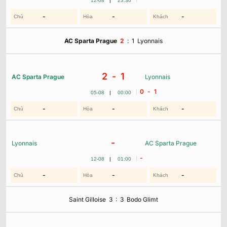
12-08
|
23:30
-
-
-
AC Sparta Prague
2
:
1
Lyonnais
2 -
1
AC Sparta Prague
Lyonnais
0
- 1
05-08
|
00:00
-
-
-
-
Lyonnais
AC Sparta Prague
-
12-08
|
01:00
-
-
-
Saint Gilloise
3
:
3
Bodo Glimt