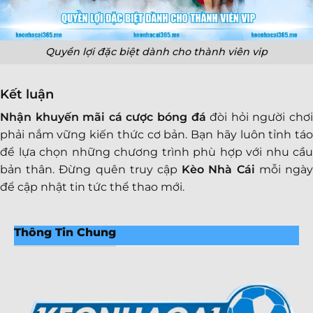
Quyền lợi đặc biệt dành cho thành viên vip
Kết luận
Nhận khuyến mãi cá cược bóng đá
đòi hỏi người chơ
phải nắm vững kiến thức cơ bản. Bạn hãy luôn tỉnh táo
để lựa chọn những chương trình phù hợp với nhu cầu
bản thân. Đừng quên truy cập
Kèo Nhà Cái
mỗi ngà
để cập nhật tin tức thể thao mới.
Thông Tin Chung