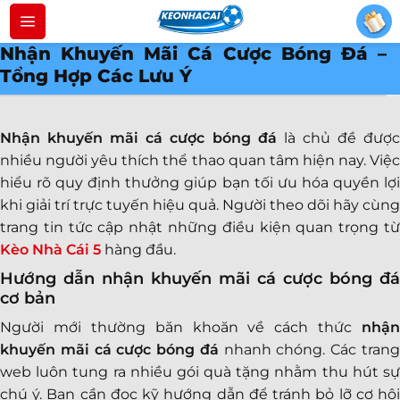
Bỏ
qua
Nhận Khuyến Mãi Cá Cược Bóng Đá –
nội
Tổng Hợp Các Lưu Ý
dung
Nhận khuyến mãi cá cược bóng đá
là chủ đề đượ
nhiều người yêu thích thể thao quan tâm hiện nay. Việc
hiểu rõ quy định thưởng giúp bạn tối ưu hóa quyền lợi
khi giải trí trực tuyến hiệu quả. Người theo dõi hãy cùng
trang tin tức cập nhật những điều kiện quan trọng từ
Kèo Nhà Cái 5
hàng đầu.
Hướng dẫn nhận khuyến mãi cá cược bóng đá
cơ bản
Người mới thường băn khoăn về cách thức
nhận
khuyến mãi cá cược bóng đá
nhanh chóng. Các tran
web luôn tung ra nhiều gói quà tặng nhằm thu hút sự
chú ý. Bạn cần đọc kỹ hướng dẫn để tránh bỏ lỡ cơ hội