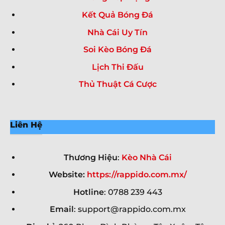
Kết Quả Bóng Đá
Nhà Cái Uy Tín
Soi Kèo Bóng Đá
Lịch Thi Đấu
Thủ Thuật Cá Cược
Liên Hệ
Thương Hiệu
:
Kèo Nhà Cái
Website:
https://rappido.com.mx/
Hotline
: 0788 239 443
Email
:
support@rappido.com.mx