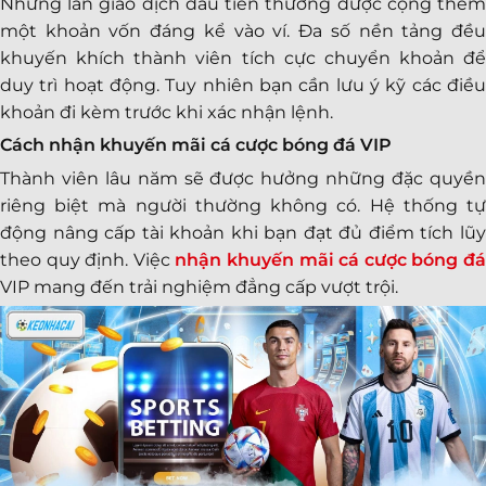
Những lần giao dịch đầu tiên thường được cộng thêm
một khoản vốn đáng kể vào ví. Đa số nền tảng đều
khuyến khích thành viên tích cực chuyển khoản để
duy trì hoạt động. Tuy nhiên bạn cần lưu ý kỹ các điều
khoản đi kèm trước khi xác nhận lệnh.
Cách nhận khuyến mãi cá cược bóng đá VIP
Thành viên lâu năm sẽ được hưởng những đặc quyền
riêng biệt mà người thường không có. Hệ thống tự
động nâng cấp tài khoản khi bạn đạt đủ điểm tích lũy
theo quy định. Việc
nhận khuyến mãi cá cược bóng đ
VIP mang đến trải nghiệm đẳng cấp vượt trội.