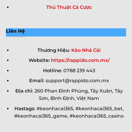
Thủ Thuật Cá Cược
Liên Hệ
Thương Hiệu
:
Kèo Nhà Cái
Website:
https://rappido.com.mx/
Hotline
: 0788 239 443
Email
:
support@rappido.com.mx
Địa chỉ
: 260 Phan Đình Phùng, Tây Xuân, Tây
Sơn, Bình Định, Việt Nam
Hastags
: #keonhacai365, #keonhacai365_bet,
#keonhacai365_game, #keonhacai365_casino