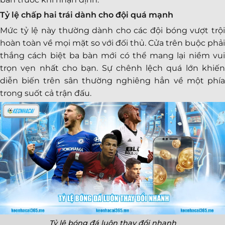
Tỷ lệ chấp hai trái dành cho đội quá mạnh
Mức tỷ lệ này thường dành cho các đội bóng vượt trội
hoàn toàn về mọi mặt so với đối thủ. Cửa trên buộc phải
thắng cách biệt ba bàn mới có thể mang lại niềm vui
trọn vẹn nhất cho bạn. Sự chênh lệch quá lớn khiến
diễn biến trên sân thường nghiêng hẳn về một phía
trong suốt cả trận đấu.
Tỷ lệ bóng đá luôn thay đổi nhanh