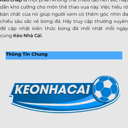
dẫn khó cưỡng cho môn thể thao vua này. Việc hiểu rõ
bản chất của nó giúp người xem có thêm góc nhìn đa
chiều sâu sắc về bóng đá. Hãy truy cập thường xuyên
để cập nhật kiến thức bóng đá mới nhất mỗi ngày
cùng
Kèo Nhà Cái
.
Thông Tin Chung