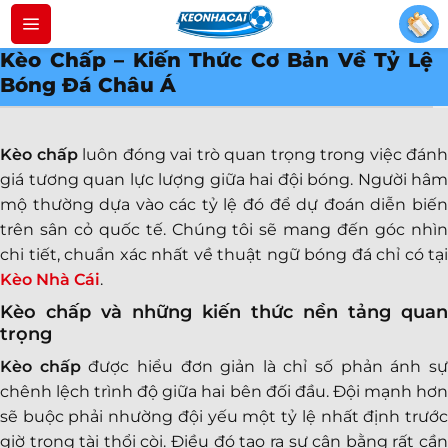
Bỏ
qua
Kèo Chấp – Kiến Thức Cơ Bản Về Tỷ Lệ
nội
Bóng Đá Châu Á
dung
Kèo chấp
luôn đóng vai trò quan trọng trong việc đánh
giá tương quan lực lượng giữa hai đội bóng. Người hâm
mộ thường dựa vào các tỷ lệ đó để dự đoán diễn biến
trên sân cỏ quốc tế. Chúng tôi sẽ mang đến góc nhìn
chi tiết, chuẩn xác nhất về thuật ngữ bóng đá chỉ có tại
Kèo Nhà Cái
.
Kèo chấp và những kiến thức nền tảng quan
trọng
Kèo chấp
được hiểu đơn giản là chỉ số phản ánh s
chênh lệch trình độ giữa hai bên đối đầu. Đội mạnh hơn
sẽ buộc phải nhường đội yếu một tỷ lệ nhất định trước
giờ trọng tài thổi còi. Điều đó tạo ra sự cân bằng rất cần