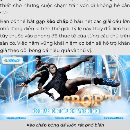
thiết cho những cuộc chạm trán vốn dĩ không hề cân
sức.
Bạn có thể bắt gặp
kèo chấp
ở hầu hết các giải đấu lớ
nhỏ đang diễn ra trên thế giới. Tỷ lệ này thay đổi liên tục
tùy thuộc vào phong độ thực tế của từng cầu thủ trên
sân cỏ. Việc nắm vững khái niệm cơ bản sẽ hỗ trợ khán
giả theo dõi bóng đá hiệu quả và thú vị.
Kèo chấp bóng đá luôn rất phổ biến