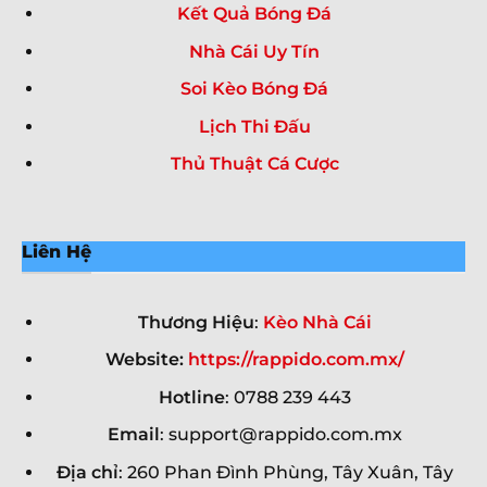
Kết Quả Bóng Đá
Nhà Cái Uy Tín
Soi Kèo Bóng Đá
Lịch Thi Đấu
Thủ Thuật Cá Cược
Liên Hệ
Thương Hiệu
:
Kèo Nhà Cái
Website:
https://rappido.com.mx/
Hotline
: 0788 239 443
Email
:
support@rappido.com.mx
Địa chỉ
: 260 Phan Đình Phùng, Tây Xuân, Tây