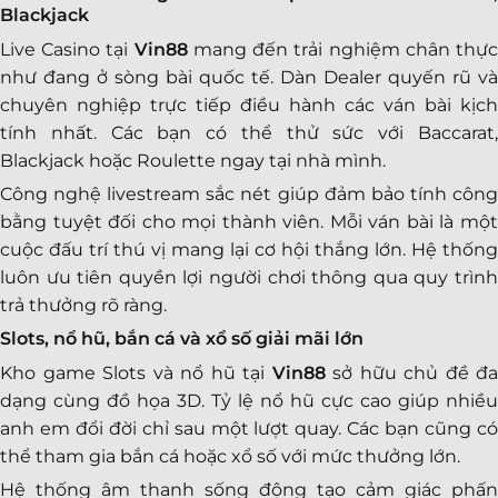
Blackjack
Live Casino tại
Vin88
mang đến trải nghiệm chân thự
như đang ở sòng bài quốc tế. Dàn Dealer quyến rũ và
chuyên nghiệp trực tiếp điều hành các ván bài kịch
tính nhất. Các bạn có thể thử sức với Baccarat,
Blackjack hoặc Roulette ngay tại nhà mình.
Công nghệ livestream sắc nét giúp đảm bảo tính công
bằng tuyệt đối cho mọi thành viên. Mỗi ván bài là một
cuộc đấu trí thú vị mang lại cơ hội thắng lớn. Hệ thống
luôn ưu tiên quyền lợi người chơi thông qua quy trình
trả thưởng rõ ràng.
Slots, nổ hũ, bắn cá và xổ số giải mãi lớn
Kho game Slots và nổ hũ tại
Vin88
sở hữu chủ đề đa
dạng cùng đồ họa 3D. Tỷ lệ nổ hũ cực cao giúp nhiều
anh em đổi đời chỉ sau một lượt quay. Các bạn cũng có
thể tham gia bắn cá hoặc xổ số với mức thưởng lớn.
Hệ thống âm thanh sống động tạo cảm giác phấn