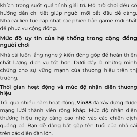
khích trong suốt quá trình giải trí. Mỗi trò chơi đều có
hướng dẫn chi tiết giúp người mới bắt đầu dễ dàng.
Nhà cái liên tục cập nhật các phiên bản game mới nhất
để phục vụ cộng đồng.
Mức độ uy tín của hệ thống trong cộng đồng
người chơi
Nhà cái luôn lắng nghe ý kiến đóng góp để hoàn thiện
chất lượng dịch vụ tốt hơn. Dưới đây là những minh
chứng cho sự vững mạnh của thương hiệu trên thị
trường.
Thời gian hoạt động và mức độ nhận diện thương
hiệu
Trải qua nhiều năm hoạt động,
Vin88
đã xây dựng đượ
mạng lưới thành viên rộng khắp. Mức độ nhận diện
thương hiệu ngày càng cao nhờ vào các chiến dịch
quảng bá. Bạn dễ dàng bắt gặp tên tuổi của nhà cái
trên các diễn đàn lớn.