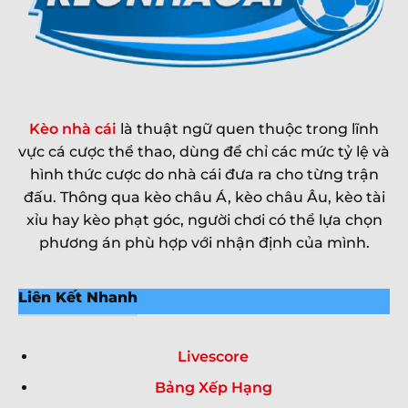
Kèo nhà cái
là thuật ngữ quen thuộc trong lĩnh
vực cá cược thể thao, dùng để chỉ các mức tỷ lệ và
hình thức cược do nhà cái đưa ra cho từng trận
đấu. Thông qua kèo châu Á, kèo châu Âu, kèo tài
xỉu hay kèo phạt góc, người chơi có thể lựa chọn
phương án phù hợp với nhận định của mình.
Liên Kết Nhanh
Livescore
Bảng Xếp Hạng