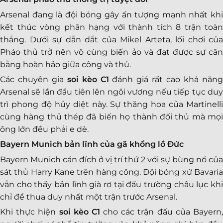
Arsenal đang là đội bóng gây ấn tượng mạnh nhất khi
kết thúc vòng phân hạng với thành tích 8 trận toàn
thắng. Dưới sự dẫn dắt của Mikel Arteta, lối chơi của
Pháo thủ trở nên vô cùng biến ảo và đạt được sự cân
bằng hoàn hảo giữa công và thủ.
Các chuyên gia
soi kèo C1
đánh giá rất cao khả năn
Arsenal sẽ lần đầu tiên lên ngôi vương nếu tiếp tục duy
trì phong độ hủy diệt này. Sự thăng hoa của Martinelli
cùng hàng thủ thép đã biến họ thành đối thủ mà mọi
ông lớn đều phải e dè.
Bayern Munich bản lĩnh của gã khổng lồ Đức
Bayern Munich cán đích ở vị trí thứ 2 với sự bùng nổ của
sát thủ Harry Kane trên hàng công. Đội bóng xứ Bavaria
vẫn cho thấy bản lĩnh già rơ tại đấu trường châu lục khi
chỉ để thua duy nhất một trận trước Arsenal.
Khi thực hiện
soi kèo C1
cho các trận đấu của Bayern