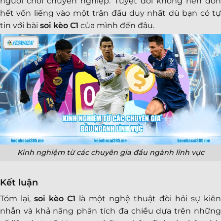
người chơi chuyên nghiệp. Tuyệt đối không nên dồn
hết vốn liếng vào một trận đấu duy nhất dù bạn có tự
tin với bài
soi kèo C1
của mình đến đâu.
Kinh nghiệm từ các chuyên gia đầu ngành lĩnh vực
Kết luận
Tóm lại,
soi kèo C1
là một nghệ thuật đòi hỏi sự kiên
nhẫn và khả năng phân tích đa chiều dựa trên những