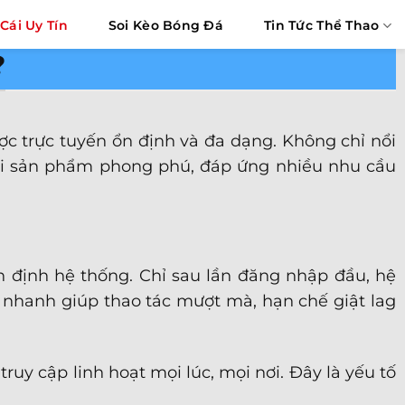
Cái Uy Tín
Soi Kèo Bóng Đá
Tin Tức Thể Thao
?
c trực tuyến ổn định và đa dạng. Không chỉ nổi
ái sản phẩm phong phú, đáp ứng nhiều nhu cầu
n định hệ thống. Chỉ sau lần đăng nhập đầu, hệ
g nhanh giúp thao tác mượt mà, hạn chế giật lag
ruy cập linh hoạt mọi lúc, mọi nơi. Đây là yếu tố