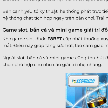
Bên cạnh yếu tố kỹ thuật, hệ thống phát trực ti
hệ thống chat tích hợp ngay trên bàn chơi. Trải
Game slot, bắn cá và mini game giải trí đ
Kho game slot được
F8BET
cập nhật thường xuyê
mắt. Điều này giúp tăng sức hút, tạo cảm giác 
Ngoài slot, bắn cá và mini game cũng thu hút đ
chọn phù hợp cho nhu cầu giải trí nhẹ nhàng.