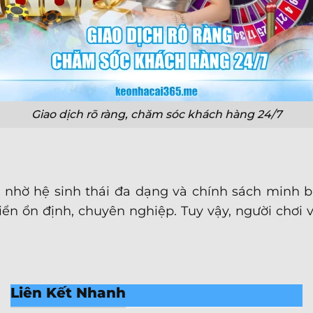
Giao dịch rõ ràng, chăm sóc khách hàng 24/7
 nhờ hệ sinh thái đa dạng và chính sách minh 
iển ổn định, chuyên nghiệp. Tuy vậy, người chơi
Liên Kết Nhanh