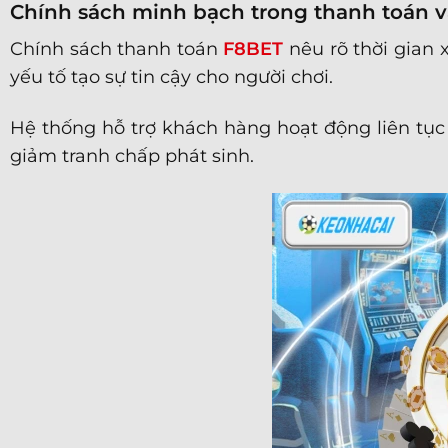
Chính sách minh bạch trong thanh toán và
Chính sách thanh toán
F8BET
nêu rõ thời gian x
yếu tố tạo sự tin cậy cho người chơi.
Hệ thống hỗ trợ khách hàng hoạt động liên tục 
giảm tranh chấp phát sinh.