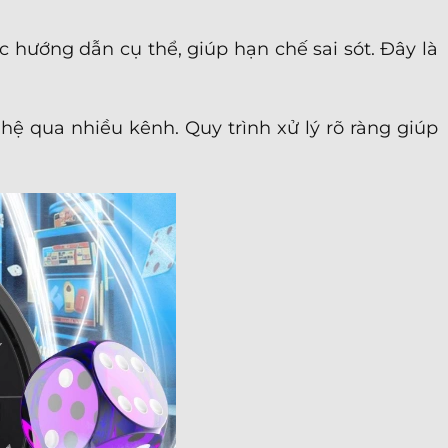
ợc hướng dẫn cụ thể, giúp hạn chế sai sót. Đây là
hệ qua nhiều kênh. Quy trình xử lý rõ ràng giúp