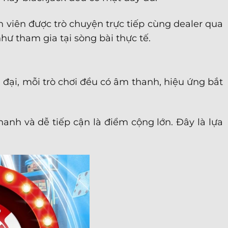
h viên được trò chuyện trực tiếp cùng dealer qua
hư tham gia tại sòng bài thực tế.
đại, mỗi trò chơi đều có âm thanh, hiệu ứng bắt
anh và dễ tiếp cận là điểm cộng lớn. Đây là lựa