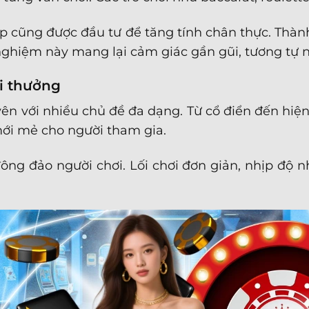
ếp cũng được đầu tư để tăng tính chân thực. Thàn
 nghiệm này mang lại cảm giác gần gũi, tương tự n
ổi thưởng
n với nhiều chủ đề đa dạng. Từ cổ điển đến hiện 
mới mẻ cho người tham gia.
ông đảo người chơi. Lối chơi đơn giản, nhịp độ nh