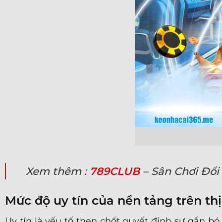
Xem thêm :
789CLUB
– Sân Chơi Đổi
Mức độ uy tín của nền tảng trên th
Uy tín là yếu tố then chốt quyết định sự gắn bó