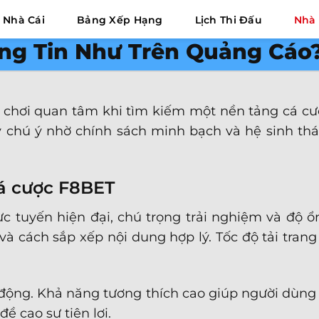
 Nhà Cái
Bảng Xếp Hạng
Lịch Thi Đấu
Nhà 
áng Tin Như Trên Quảng Cáo
 chơi quan tâm khi tìm kiếm một nền tảng cá cượ
 chú ý nhờ chính sách minh bạch và hệ sinh th
cá cược F8BET
 tuyến hiện đại, chú trọng trải nghiệm và độ ổ
và cách sắp xếp nội dung hợp lý. Tốc độ tải tran
di động. Khả năng tương thích cao giúp người dùng t
ề cao sự tiện lợi.