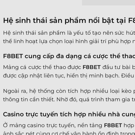
Hệ sinh thái sản phẩm nổi bật tại 
Hệ sinh thái sản phẩm là yếu tố tạo nên sức h
thể linh hoạt lựa chọn loại hình giải trí phù hợp 
F8BET cung cấp đa dạng cá cược thể tha
Mảng cá cược thể thao được
F8BET
đầu tư bài b
được cập nhật liên tục, hiển thị minh bạch. Điề
Ngoài ra, hệ thống còn tích hợp nhiều loại kèo
thông tin cần thiết. Nhờ đó, quá trình tham gia
Casino trực tuyến tích hợp nhiều nhà cun
Ở mảng casino trực tuyến, nền tảng
F8BET
hợp 
ảnh sắc nét cùng cơ chế vận hành ổn định trong 