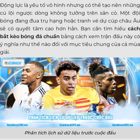
Động lực là yếu tố vô hình nhưng có thể tạo nên những
cú lội ngược dòng không tưởng trên sân cỏ. Một đội
bóng đang đua trụ hạng hoặc tranh vé dự cúp châu Âu
sẽ có quyết tâm cao hơn hẳn. Bạn cần tìm hiểu
cách
bắt kèo bóng đá chuẩn
bằng cách xem trận đấu này c
ý nghĩa như thế nào đối với mục tiêu chung của cả mùa
giải.
Phân tích lịch sử dữ liệu trước cuộc đấu