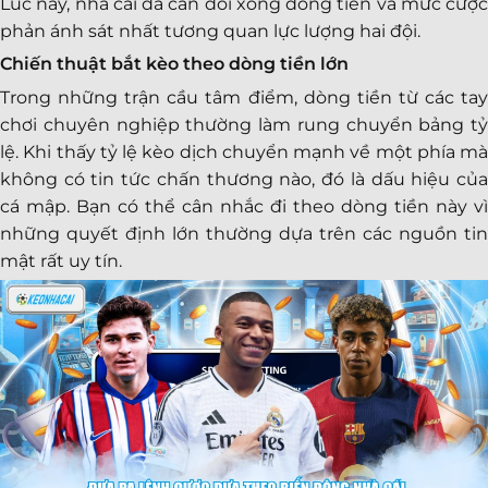
Lúc này, nhà cái đã cân đối xong dòng tiền và mức cược
phản ánh sát nhất tương quan lực lượng hai đội.
Chiến thuật bắt kèo theo dòng tiền lớn
Trong những trận cầu tâm điểm, dòng tiền từ các tay
chơi chuyên nghiệp thường làm rung chuyển bảng tỷ
lệ. Khi thấy tỷ lệ kèo dịch chuyển mạnh về một phía mà
không có tin tức chấn thương nào, đó là dấu hiệu của
cá mập. Bạn có thể cân nhắc đi theo dòng tiền này vì
những quyết định lớn thường dựa trên các nguồn tin
mật rất uy tín.