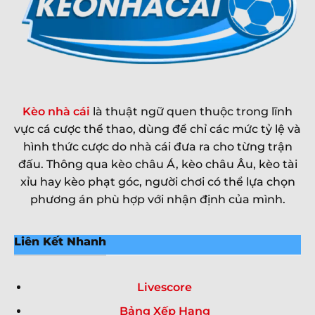
Kèo nhà cái
là thuật ngữ quen thuộc trong lĩnh
vực cá cược thể thao, dùng để chỉ các mức tỷ lệ và
hình thức cược do nhà cái đưa ra cho từng trận
đấu. Thông qua kèo châu Á, kèo châu Âu, kèo tài
xỉu hay kèo phạt góc, người chơi có thể lựa chọn
phương án phù hợp với nhận định của mình.
Liên Kết Nhanh
Livescore
Bảng Xếp Hạng